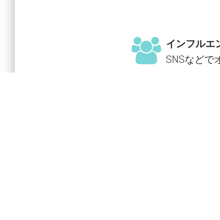
インフルエ
SNSなど
団体向けオ
企業や学校
Coming so