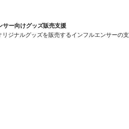
ンサー向けグッズ販売支援
でオリジナルグッズを販売するインフルエンサーの
リジナルウェア制作
など、団体のオリジナルウェア制作を支援いたし
on…
事業内容・実績をくわしく見る >