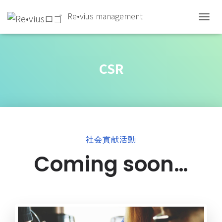
Re•vius management
ナ
ビ
ゲ
ー
シ
CSR
ョ
ン
を
切
り
替
え
社会貢献活動
Coming soon…